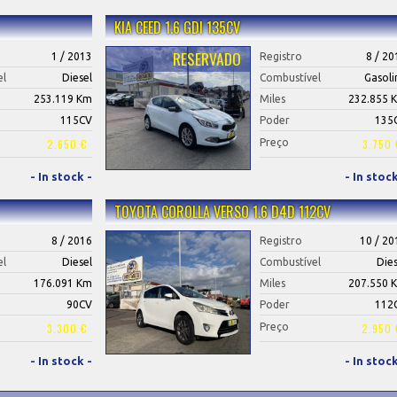
KIA CEED 1.6 GDI 135CV
RESERVADO
1 / 2013
Registro
8 / 20
el
Diesel
Combustível
Gasoli
253.119 Km
Miles
232.855 
115CV
Poder
135
2.650 €
Preço
3.750 
- In stock -
- In stock
T0YOTA COROLLA VERSO 1.6 D4D 112CV
8 / 2016
Registro
10 / 20
el
Diesel
Combustível
Dies
176.091 Km
Miles
207.550 
90CV
Poder
112
3.300 €
Preço
2.950 
- In stock -
- In stock