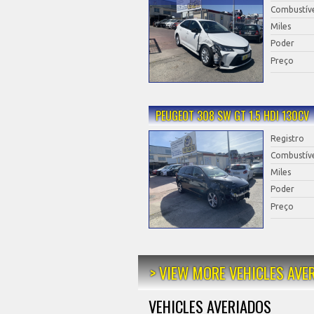
Combustív
Miles
Poder
Preço
PEUGEOT 308 SW GT 1.5 HDI 130CV
Registro
Combustív
Miles
Poder
Preço
> VIEW MORE VEHICLES AVE
VEHICLES AVERIADOS