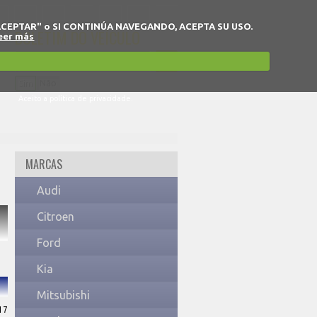
 en "ACEPTAR" o SI CONTINÚA NAVEGANDO, ACEPTA SU USO.
BOLETIM DO VEÍCULO
eer más
Sim
Não
Aceito a política de privacidade.
MARCAS
Audi
Citroen
Ford
Kia
Mitsubishi
17