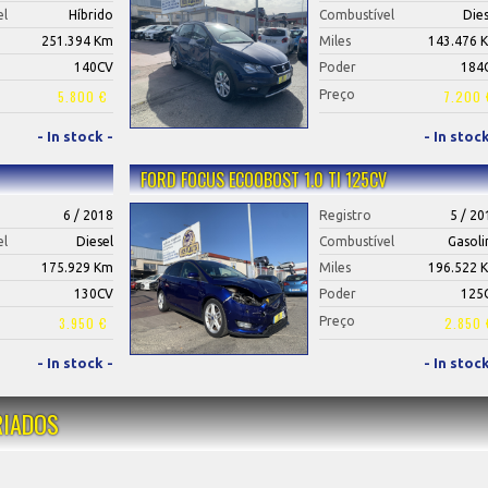
el
Híbrido
Combustível
Dies
251.394 Km
Miles
143.476 
140CV
Poder
184
5.800 €
Preço
7.200 
- In stock -
- In stock
FORD FOCUS ECOOBOST 1.0 TI 125CV
6 / 2018
Registro
5 / 20
el
Diesel
Combustível
Gasoli
175.929 Km
Miles
196.522 
130CV
Poder
125
3.950 €
Preço
2.850 
- In stock -
- In stock
RIADOS