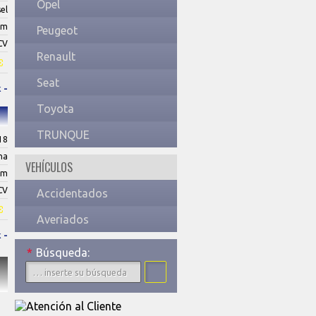
Opel
el
Km
Peugeot
CV
Renault
€
Seat
 -
Toyota
TRUNQUE
18
na
VEHÍCULOS
Km
CV
Accidentados
€
Averiados
 -
*
Búsqueda: