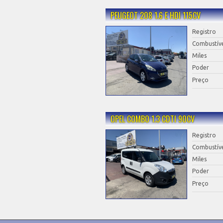
PEUGEOT 208 1.6 E HDI 115CV
Registro
Combustív
Miles
Poder
Preço
OPEL COMBO 1.3 CDTI 90CV
Registro
Combustív
Miles
Poder
Preço