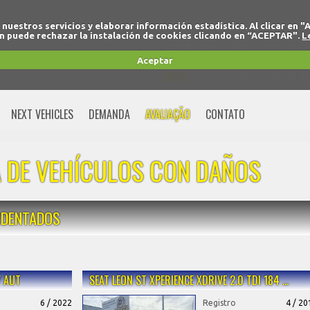
r nuestros servicios y elaborar información estadística. Al clicar
 puede rechazar la instalación de cookies clicando en “ACEPTAR".
L
+34 91 691 77 32
Aceptar
MOVIL
+34 675 74 80 91
NEXT VEHICLES
DEMANDA
AVALIAÇÃO
CONTATO
 DE VEHÍCULOS CON DAÑOS
IDENTADOS
V AUT
SEAT LEON ST XPERIENCE XDRIVE 2.0 TDI 184 …
6 / 2022
Registro
4 / 20